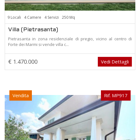
9 Locali
4 Camere
4 Servizi
250 Mq
Villa (Pietrasanta)
Pietrasanta in zona residenziale di pregio, vicino al centro di
Forte dei Marmi si vende villa c...
€ 1.470.000
Vedi Dettagli
Vendita
Rif. MP917