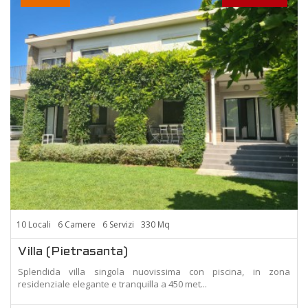
10 Locali
6 Camere
6 Servizi
330 Mq
Villa (Pietrasanta)
Splendida villa singola nuovissima con piscina, in zona
residenziale elegante e tranquilla a 450 met...