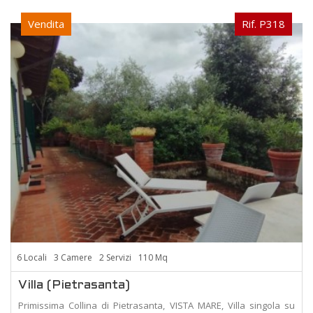
Vendita
Rif. P318
6 Locali
3 Camere
2 Servizi
110 Mq
Villa (Pietrasanta)
Primissima Collina di Pietrasanta, VISTA MARE, Villa singola su